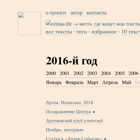
о проекте
автор
контакты
все тексты
·
теги
·
избранное
·
10 текс
2016-й год
2000
2001
2002
2003
2004
2005
2006
Январь
Февраль
Март
Апрель
Май
И
Артек. Написано. 2016
Поздравление Центра
Артековский клуб учителей
Ноябрь, интервью
Статья в «Артек-Событие»