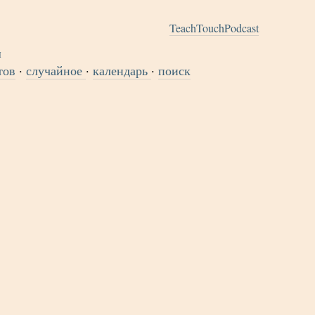
TeachTouchPodcast
тов
·
случайное
·
календарь
·
поиск