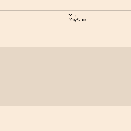
⌥ →
49 кубиков