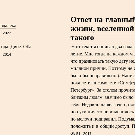
Ответ на главный
Издалека
жизни, вселенной
2022
такого
Этот текст я написал два года н
года. Двое. Оба
летие. Мне тогда на каждом уг
2014
что праздновать такую дату не
миллион причин. Поэтому не 
было бы неправильно:). Написа
пока летел в самолете «Симфе
Петербург». За столом прочит
близким людям, значимо было 
себя. Недавно нашел текст, пон
по сути ничего не изменилось.
по мелочи подправил. Подума
положить и в общий доступ. 
51
2017