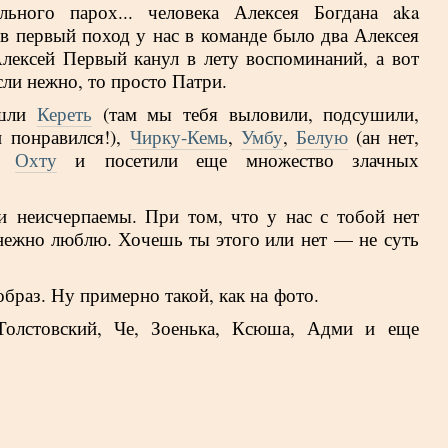
льного парох... человека Алексея Богдана aka
в первый поход у нас в команде было два Алексея
Алексей Первый канул в лету воспоминаний, а вот
ли нежно, то просто Патри.
ошли
Кереть
(там мы тебя выловили, подсушили,
 понравился!),
Чирку-Кемь
,
Умбу
,
Белую
(ан нет,
,
Охту
и посетили еще множество злачных
и неисчерпаемы. При том, что у нас с тобой нет
нежно люблю. Хочешь ты этого или нет — не суть
образ. Ну примерно такой, как на фото.
Толстовский, Че, Зоенька, Ксюша, Адми и еще
.