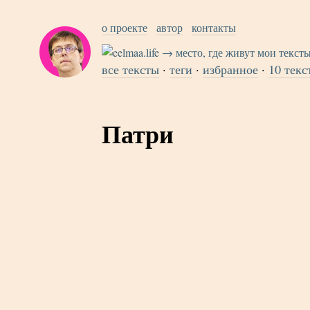
о проекте
автор
контакты
все тексты
·
теги
·
избранное
·
10 текс
Патри