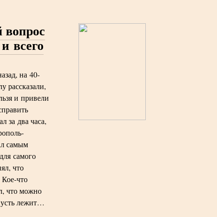
 вопрос
 и всего
азад, на 40-
лу рассказали,
льзя и привели
справить
л за два часа,
рополь-
ал самым
для самого
ял, что
 Кое-что
л, что можно
Пусть лежит…