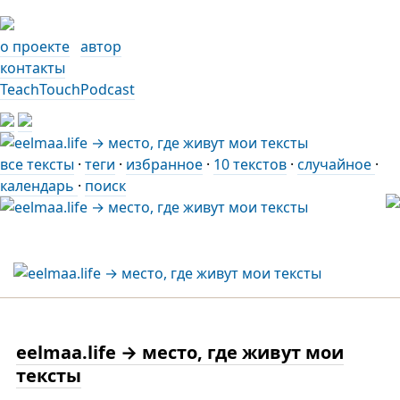
о проекте
автор
контакты
TeachTouchPodcast
все тексты
·
теги
·
избранное
·
10 текстов
·
случайное
·
календарь
·
поиск
eelmaa.life → место, где живут мои
тексты