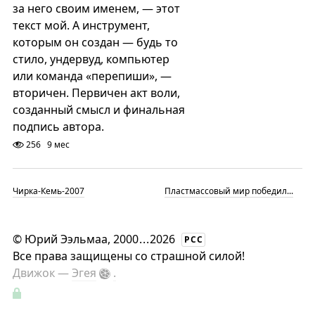
за него своим именем, — этот
текст мой. А инструмент,
которым он создан — будь то
стило, ундервуд, компьютер
или команда «перепиши», —
вторичен. Первичен акт воли,
созданный смысл и финальная
подпись автора.
256
9 мес
Чирка-Кемь-2007
Пластмассовый мир победил...
©
Юрий Ээльмаа, 2000
...
2026
РСС
Все права защищены со страшной силой!
Движок —
Эгея
.