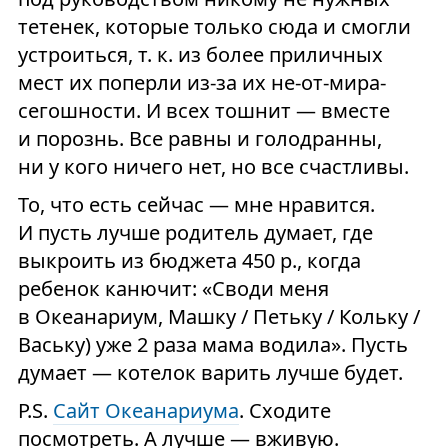
тетенек, которые только сюда и смогли
устроиться, т. к. из более приличных
мест их поперли из-за их не-от-мира-
сегошности. И всех тошнит — вместе
и порознь. Все равны и голодранны,
ни у кого ничего нет, но все счастливы.
То, что есть сейчас — мне нравится.
И пусть лучше родитель думает, где
выкроить из бюджета 450 р., когда
ребенок канючит: «Своди меня
в Океанариум, Машку / Петьку / Кольку /
Ваську) уже 2 раза мама водила». Пусть
думает — котелок варить лучше будет.
P.S.
Сайт Океанариума
. Сходите
посмотреть. А лучше — вживую.