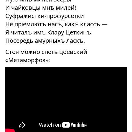
И чайковцы мнѣ милей!
Суфражистки-профурсетки
Не пріемлютъ насъ, какъ классъ —
Я читалъ имъ Клару Цеткинъ
Посередь амурныхъ ласкъ.
Стоя можно спеть цоевский
«Метаморфоз»: