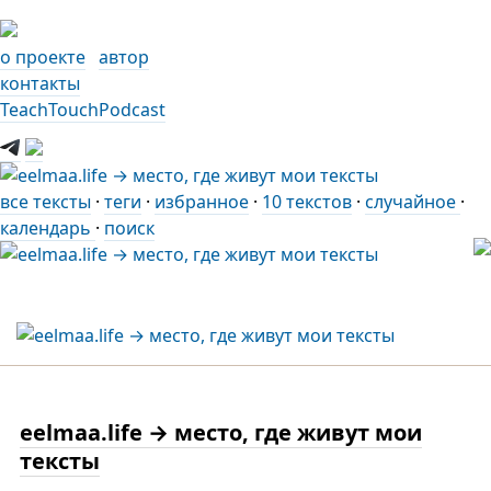
о проекте
автор
контакты
TeachTouchPodcast
все тексты
·
теги
·
избранное
·
10 текстов
·
случайное
·
календарь
·
поиск
eelmaa.life → место, где живут мои
тексты