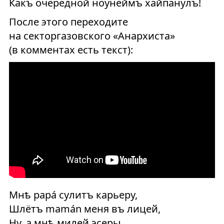
Какъ очередной ноунеймъ хайпанулъ!
После этого переходите
на секторгазовского «Анархиста»
(в комментах есть текст):
Мнѣ papа́ сулитъ карьеру,
Шлётъ mamа́n меня въ лицей,
Ну, а мнѣ милей эсеры