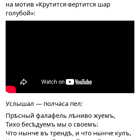
на мотив «Крутится-вертится шар
голубой»:
Услышал — полчаса пел:
Прѣсный фалафель лѣниво жуемъ,
Тихо бесѣдуемъ мы о своемъ:
Что нынче въ трендѣ, и что нынче кулъ,