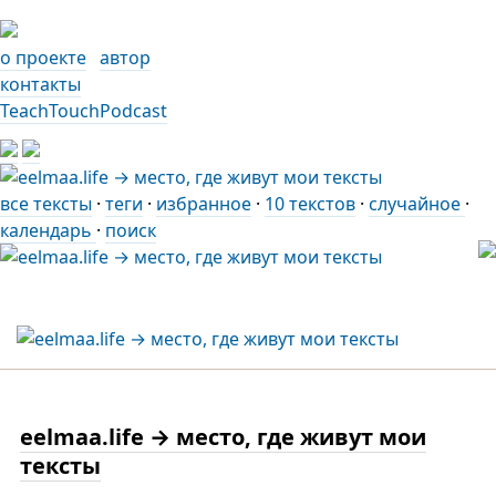
о проекте
автор
контакты
TeachTouchPodcast
все тексты
·
теги
·
избранное
·
10 текстов
·
случайное
·
календарь
·
поиск
eelmaa.life → место, где живут мои
тексты