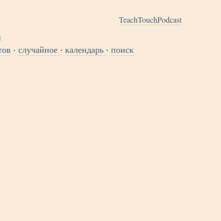
TeachTouchPodcast
тов
·
случайное
·
календарь
·
поиск