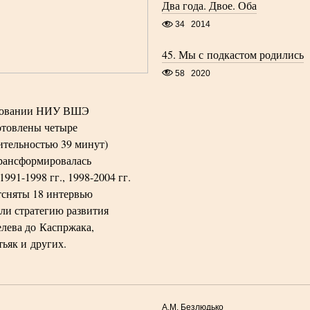
Два года. Двое. Оба
34
2014
45. Мы с подкастом родились
58
2020
азовании НИУ ВШЭ
отовлены четыре
тельностью 39 минут)
 трансформировалась
1991-1998 гг., 1998-2004 гг.
отсняты 18 интервью
яли стратегию развития
лева до Каспржака,
тьяк и других.
А.М. Безлюдько