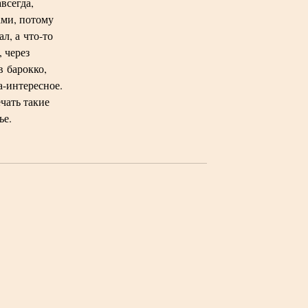
всегда,
ами, потому
ал, а что-то
, через
в барокко,
а-интересное.
чать такие
ье.