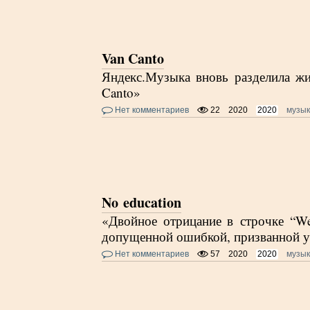
Van Canto
Яндекс.Музыка вновь разделила жи
Canto»
Нет комментариев
22
2020
2020
музы
No education
«Двойное отрицание в строчке “We
допущенной ошибкой, призванной ук
Нет комментариев
57
2020
2020
музы