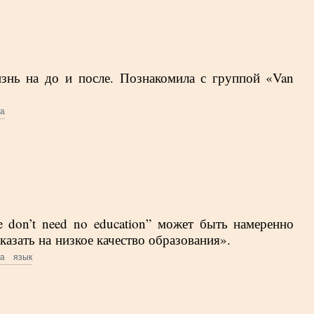
знь на до и после. Познакомила с группой «Van
ка
 don’t need no education” может быть намеренно
азать на низкое качество образования».
ка
язык