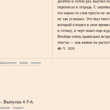
десятки и сотни раз, выучил на
переписал в тетрадь. С ошибк
что каких-то слов просто не зн
не так услышал. Это был текст
который я вошел в свое время 
в готику, в черт-знает-еще-куд
Вообще очень правильно встре
тексты — как камни на распут
71
2020
азмышления
хумор
личное
. Выпуски 4-5-6.
зование
подкаст