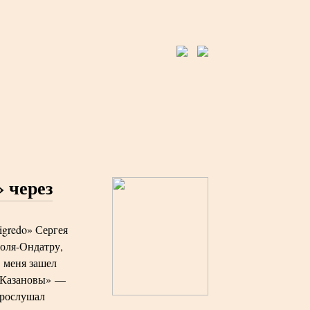
 через
igredo» Сергея
оля-Ондатру,
в меня зашел
ц Казановы» —
Прослушал