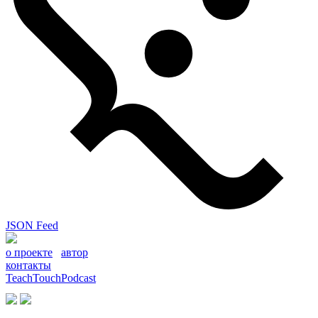
JSON Feed
о проекте
автор
контакты
TeachTouchPodcast