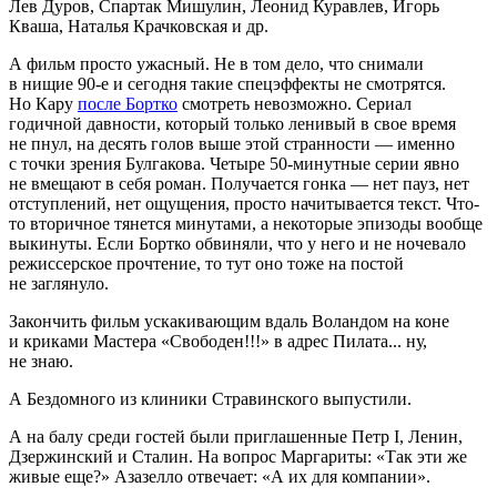
Лев Дуров, Спартак Мишулин, Леонид Куравлев, Игорь
Кваша, Наталья Крачковская и др.
А фильм просто ужасный. Не в том дело, что снимали
в нищие 90-е и сегодня такие спецэффекты не смотрятся.
Но Кару
после Бортко
смотреть невозможно. Сериал
годичной давности, который только ленивый в свое время
не пнул, на десять голов выше этой странности — именно
с точки зрения Булгакова. Четыре 50-минутные серии явно
не вмещают в себя роман. Получается гонка — нет пауз, нет
отступлений, нет ощущения, просто начитывается текст. Что-
то вторичное тянется минутами, а некоторые эпизоды вообще
выкинуты. Если Бортко обвиняли, что у него и не ночевало
режиссерское прочтение, то тут оно тоже на постой
не заглянуло.
Закончить фильм ускакивающим вдаль Воландом на коне
и криками Мастера «Свободен!!!» в адрес Пилата... ну,
не знаю.
А Бездомного из клиники Стравинского выпустили.
А на балу среди гостей были приглашенные Петр I, Ленин,
Дзержинский и Сталин. На вопрос Маргариты: «Так эти же
живые еще?» Азазелло отвечает: «А их для компании».