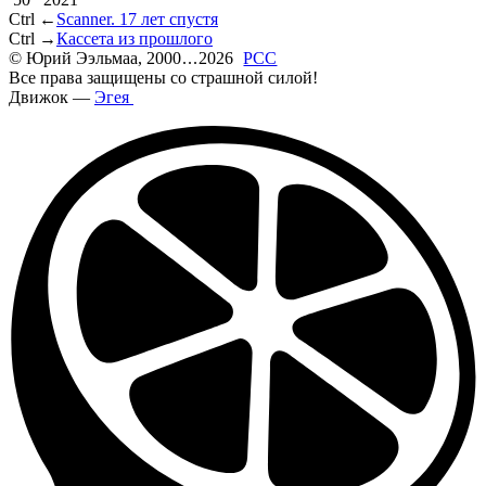
Ctrl ←
Scanner. 17 лет спустя
Ctrl →
Кассета из прошлого
©
Юрий Ээльмаа, 2000
...
2026
РСС
Все права защищены со страшной силой!
Движок —
Эгея