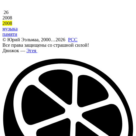
26
2008
2008
музыка
памяти
©
Юрий Ээльмаа, 2000
...
2026
РСС
Все права защищены со страшной силой!
Движок —
Эгея