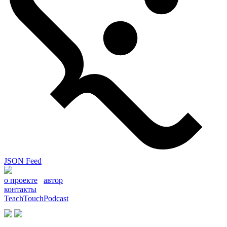
JSON Feed
о проекте
автор
контакты
TeachTouchPodcast