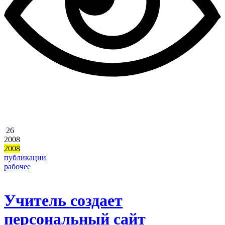
26
2008
2008
публикации
рабочее
Учитель создает
персональный сайт